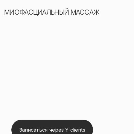
Записаться через Y-clients
Направлен на снятие зажимов,
восстановление фасций и устранение
асимметрии
После основного массажа лица мастер шаг
за шагом прорабатывает каждый сантиметр
лица, зоны декольте, шеи и головы – мышцы
расслабляются, фасции приходят в
нормальное состояние и уходят зажимы,
боли и ассиметрия лица и морщины.
1 ПРОЦЕДУРА
7 500 ₽
КАК ЭТО РАБОТАЕТ: