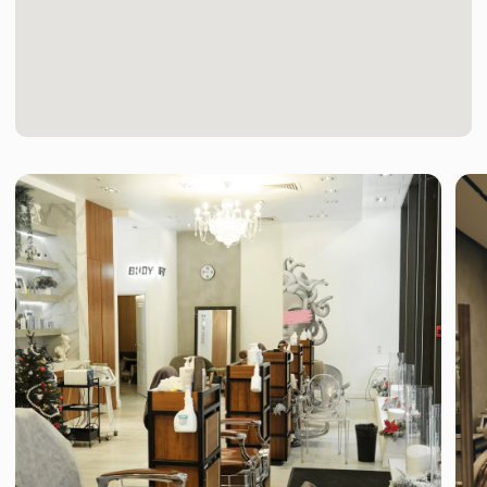
Правовые документы
Telegram
Max
ИМЕЮТСЯ ПРОТИВОПОКАЗАНИЯ, НЕОБХОДИМА
КОНСУЛЬТАЦИЯ СПЕЦИАЛИСТА. ИНФОРМАЦИЯ
ПРЕДОСТАВЛЕННАЯ НА ЭТОМ САЙТЕ НОСИТ
ИСКЛЮЧИТЕЛЬНО ИНФОРМАЦИОННЫЙ
ХАРАКТЕР И НЕ ЯВЛЯЕТСЯ ПУБЛИЧНОЙ
ОФЕРТОЙ
ООО «ОБ Клиник, ИНН 9709133166,
КПП 770901001, ОГРН 1267700088150
© 2025 Face Fit