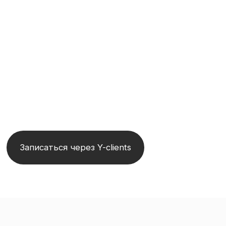
ШЕИ, ГОЛОВЫ И ЗОНЫ
ДЕКОЛЬТЕ
Записаться через Y-clients
МИОФАСЦИАЛЬНЫЙ МАССАЖ
ЗАПИШИТЕСЬ НА ПРОБНЫЙ
МАССАЖ