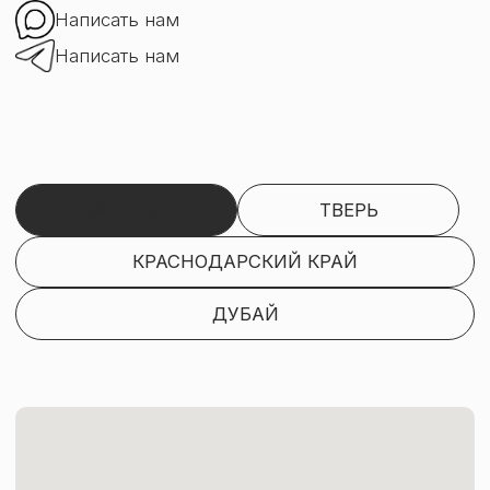
Белорусская
ТРЦ «Афимолл Сити»
Пресненская
Улица 3-я Ямского поля,
набережная, дом 2
дом 5, к. 4
Деловой центр,
Городская
Белорусская
Выставочная
парковка
ПРИХОДИТЕ ПОПРОБОВАТЬ
Записаться через Y-clients